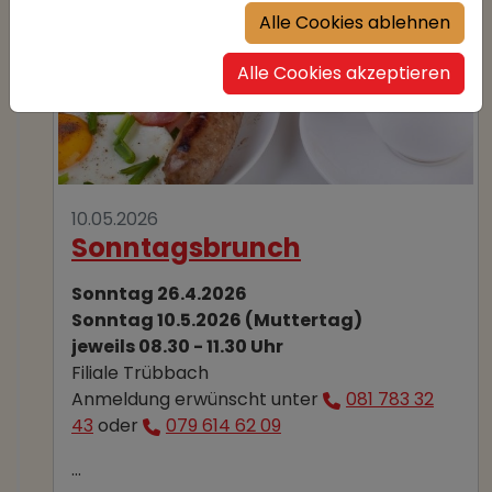
Alle Cookies ablehnen
Alle Cookies akzeptieren
10.05.2026
Sonntagsbrunch
Sonntag 26.4.2026
Sonntag 10.5.2026 (Muttertag)
jeweils 08.30 - 11.30 Uhr
Filiale Trübbach
Anmeldung erwünscht unter
081 783 32
43
oder
079 614 62 09
…