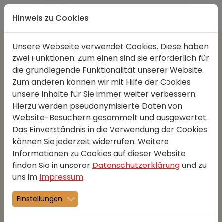
Direkt zur Hauptnavigation springen
Direkt zum Inhalt springen
Hinweis zu Cookies
Unsere Webseite verwendet Cookies. Diese haben
zwei Funktionen: Zum einen sind sie erforderlich für
Grosses Eröffnungswochenende in Mauren
die grundlegende Funktionalität unserer Website.
22.09.2022
Aktuelles
Zum anderen können wir mit Hilfe der Cookies
unsere Inhalte für Sie immer weiter verbessern.
DO 17., FR 18., SA 19. November 2022 jeweils
Hierzu werden pseudonymisierte Daten von
ab 06.30 Uhr
Website-Besuchern gesammelt und ausgewertet.
Das Einverständnis in die Verwendung der Cookies
Zur Eröffnung der Filiale in Mauren habenwir einiges
können Sie jederzeit widerrufen. Weitere
für Sie vorbereitet.
Informationen zu Cookies auf dieser Website
Lassen Sie sich überraschen!
finden Sie in unserer
Datenschutzerklärung
und zu
uns im
Impressum
.
DO 17. November
Berliner
Einstellungen
Aprikosen- und Himbeermarmelade
Vanille und Schoggi