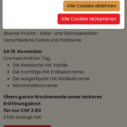
Baileys
Alle Cookies ablehnen
und diverse Donuts
Alle Cookies akzeptieren
FR 18. November
diverse Frucht-, Käse- und Gemüsewähen
Verschiedene Cakes und Patisserie
SA 19. November
Cremeschnitten Tag
Die klassische mit Vanille
Die fruchtige mit Erdbeercreme
Die ausgeflippte mit RedBullcreme
Marshmallowcreme
Übers ganze Wochenende unser leckeres
Eröffnungsbrot
für nur CHF 2.80
S'hät solangs hät