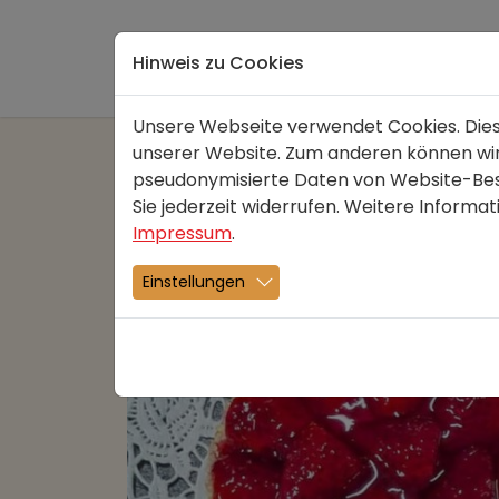
Direkt zur Hauptnavigation springen
Direkt zum Inhalt springen
Hinweis zu Cookies
Unsere Webseite verwendet Cookies. Diese 
unserer Website. Zum anderen können wir 
pseudonymisierte Daten von Website-Bes
Muttertag
Sie jederzeit widerrufen. Weitere Informat
05.05.2025
Monatshit
Impressum
.
Zum Muttertag unsere beliebte Bl
Einstellungen
Gerne auf Vorbestellung, in allen Fi