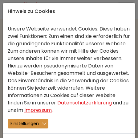
Direkt zur Hauptnavigation springen
Direkt zum Inhalt springen
Hinweis zu Cookies
Unsere Webseite verwendet Cookies. Diese haben
zwei Funktionen: Zum einen sind sie erforderlich für
Brot des Monats
die grundlegende Funktionalität unserer Website.
06.05.2022
Monatshit
Zum anderen können wir mit Hilfe der Cookies
unsere Inhalte für Sie immer weiter verbessern.
Das Emmersbrot aus Urdinkelmehl ist sehr
Hierzu werden pseudonymisierte Daten von
bekömmlich dank einer langen
Website-Besuchern gesammelt und ausgewertet.
Teigführung.
Das Einverständnis in die Verwendung der Cookies
können Sie jederzeit widerrufen. Weitere
Informationen zu Cookies auf dieser Website
finden Sie in unserer
Datenschutzerklärung
und zu
uns im
Impressum
.
Einstellungen