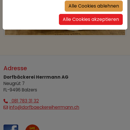
Alle Cookies ablehnen
Alle Cookies akzeptieren
Adresse
Dorfbäckerei Herrmann AG
Neugrüt 7
FL-9496 Balzers
081 783 31 32
info@dorfbaeckereiherrmann.ch