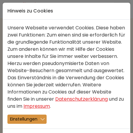
Direkt zur Hauptnavigation springen
Direkt zum Inhalt springen
Hinweis zu Cookies
Unsere Webseite verwendet Cookies. Diese haben
zwei Funktionen: Zum einen sind sie erforderlich für
Gut verdauliches Brot
die grundlegende Funktionalität unserer Website.
01.11.2021
Berichte
Zum anderen können wir mit Hilfe der Cookies
unsere Inhalte für Sie immer weiter verbessern.
Forscher haben herausgefunden, dass
Hierzu werden pseudonymisierte Daten von
nicht das Getreide das Problem für
Website-Besuchern gesammelt und ausgewertet.
Lebensmittel-Unverträglichkeiten
Das Einverständnis in die Verwendung der Cookies
hervorruft, sondern die
können Sie jederzeit widerrufen. Weitere
Informationen zu Cookies auf dieser Website
Verarbeitungsmethode.
finden Sie in unserer
Datenschutzerklärung
und zu
uns im
Impressum
.
Eigentlich ist die Zusammensetzung eines Brotteiges
sehr einfach. Es wird Mehl, Wasser, Salz und ein
Einstellungen
Triebmittel wie Hefe oder Sauerteig benötigt, das
Ganze wird vermengt, geknetet, gegoren und