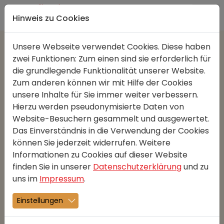
Direkt zur Hauptnavigation springen
Direkt zum Inhalt springen
Hinweis zu Cookies
Unsere Webseite verwendet Cookies. Diese haben
zwei Funktionen: Zum einen sind sie erforderlich für
Hausgemachte Konfitüre
die grundlegende Funktionalität unserer Website.
11.08.2022
Monatshit
Zum anderen können wir mit Hilfe der Cookies
unsere Inhalte für Sie immer weiter verbessern.
Ab sofort in unseren Verkaufsläden
Hierzu werden pseudonymisierte Daten von
erhältlich, hausgemachte Konfitüre von
Website-Besuchern gesammelt und ausgewertet.
unserer Confiseurin.
Das Einverständnis in die Verwendung der Cookies
können Sie jederzeit widerrufen. Weitere
Informationen zu Cookies auf dieser Website
finden Sie in unserer
Datenschutzerklärung
und zu
uns im
Impressum
.
Einstellungen